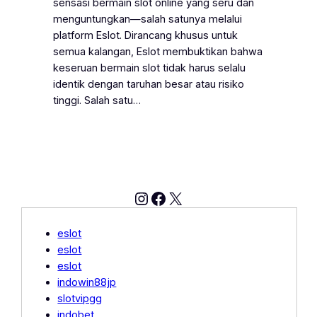
sensasi bermain slot online yang seru dan
menguntungkan—salah satunya melalui
platform Eslot. Dirancang khusus untuk
semua kalangan, Eslot membuktikan bahwa
keseruan bermain slot tidak harus selalu
identik dengan taruhan besar atau risiko
tinggi. Salah satu…
Instagram
Facebook
X
eslot
eslot
eslot
indowin88jp
slotvipgg
indobet