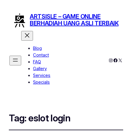
ARTSISLE – GAME ONLINE
BERHADIAH UANG ASLI TERBAIK
Blog
Contact
Instagram
Facebo
X
FAQ
Gallery
Services
Specials
Tag:
eslot login