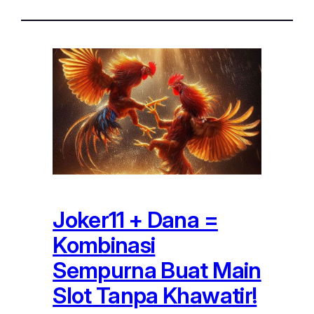
Joker11 + Dana =
Kombinasi
Sempurna Buat Main
Slot Tanpa Khawatir!