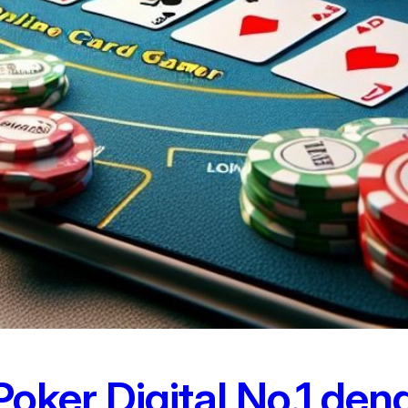
oker Digital No.1 den