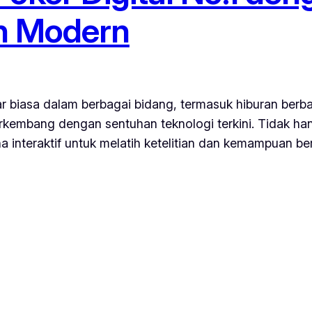
n Modern
uar biasa dalam berbagai bidang, termasuk hiburan berba
berkembang dengan sentuhan teknologi terkini. Tidak 
a interaktif untuk melatih ketelitian dan kemampuan be