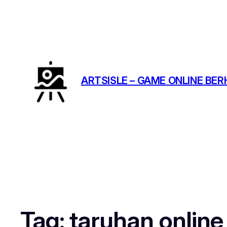
ARTSISLE – GAME ONLINE BER
Tag:
taruhan online