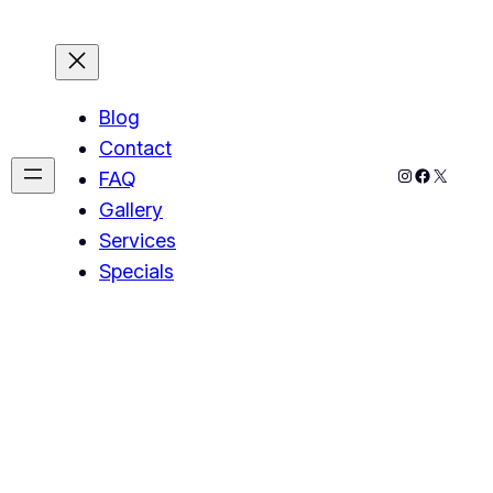
Blog
Contact
Instagram
Faceboo
X
FAQ
Gallery
Services
Specials