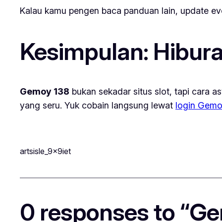
Kalau kamu pengen baca panduan lain, update eve
Kesimpulan: Hibura
Gemoy 138
bukan sekadar situs slot, tapi cara a
yang seru. Yuk cobain langsung lewat
login Gem
artsisle_9x9iet
0 responses to “Ge