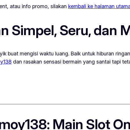
nt, atau info promo, silakan
kembali ke halaman utam
n Simpel, Seru, dan 
syik buat mengisi waktu luang. Baik untuk hiburan ringan
oy138
dan rasakan sensasi bermain yang santai tapi t
moy138: Main Slot Onl