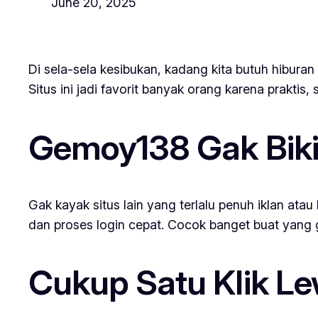
June 20, 2025
Di sela-sela kesibukan, kadang kita butuh hiburan
Situs ini jadi favorit banyak orang karena praktis, s
Gemoy138 Gak Biki
Gak kayak situs lain yang terlalu penuh iklan atau
dan proses login cepat. Cocok banget buat yang g
Cukup Satu Klik L