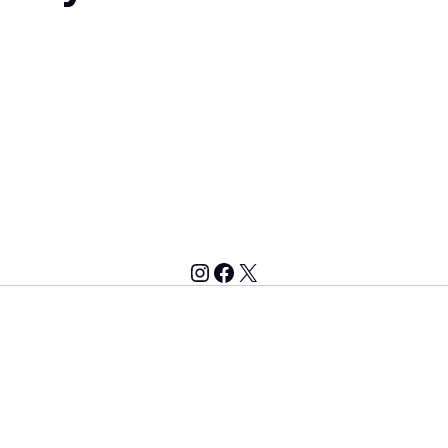
Instagram
Facebook
X