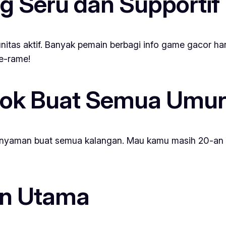
g Seru dan Supportif
tas aktif. Banyak pemain berbagi info game gacor hari i
me-rame!
cok Buat Semua Umu
ar nyaman buat semua kalangan. Mau kamu masih 20-an 
an Utama