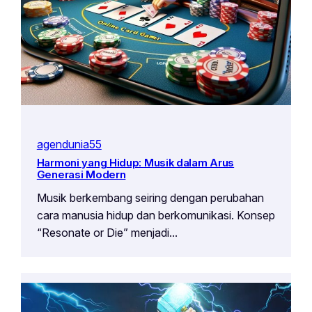
agendunia55
Harmoni yang Hidup: Musik dalam Arus
Generasi Modern
Musik berkembang seiring dengan perubahan
cara manusia hidup dan berkomunikasi. Konsep
“Resonate or Die” menjadi…