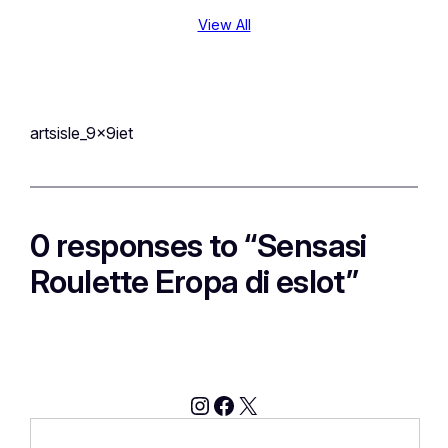
View All
artsisle_9x9iet
0 responses to “Sensasi
Roulette Eropa di eslot”
Instagram
Facebook
X