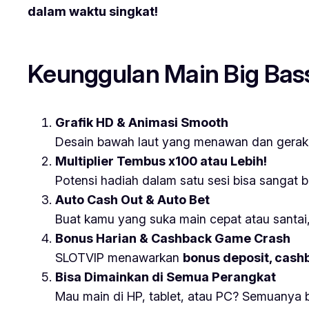
dalam waktu singkat!
Keunggulan Main Big Bas
Grafik HD & Animasi Smooth
Desain bawah laut yang menawan dan geraka
Multiplier Tembus x100 atau Lebih!
Potensi hadiah dalam satu sesi bisa sangat 
Auto Cash Out & Auto Bet
Buat kamu yang suka main cepat atau santai, 
Bonus Harian & Cashback Game Crash
SLOTVIP menawarkan
bonus deposit, cash
Bisa Dimainkan di Semua Perangkat
Mau main di HP, tablet, atau PC? Semuanya 