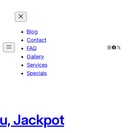
Blog
Contact
Instagram
Faceboo
X
FAQ
Gallery
Services
Specials
u, Jackpot