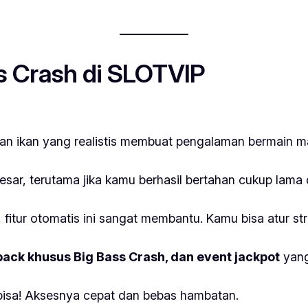
s Crash di SLOTVIP
n ikan yang realistis membuat pengalaman bermain ma
besar, terutama jika kamu berhasil bertahan cukup lam
fitur otomatis ini sangat membantu. Kamu bisa atur str
back khusus Big Bass Crash, dan event jackpot
yang
bisa! Aksesnya cepat dan bebas hambatan.