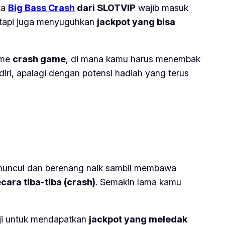
ka
Big Bass Crash
dari SLOTVIP
wajib masuk
, tapi juga menyuguhkan
jackpot yang bisa
sme
crash game
, di mana kamu harus menembak
iri, apalagi dengan potensi hadiah yang terus
n muncul dan berenang naik sambil membawa
ara tiba-tiba (crash)
. Semakin lama kamu
iuji untuk mendapatkan
jackpot yang meledak