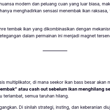
nuansa modern dan peluang cuan yang luar biasa, ma
ak hanya menghadirkan sensasi menembak ikan raksasa
genre tembak ikan yang dikombinasikan dengan mekani
etegangan dalam permainan ini menjadi magnet tersend
is multiplikator, di mana seekor ikan bass besar aka
mbak” atau cash out sebelum ikan menghilang sec
u terlambat, semua taruhan hilang.
ngkan. Di sinilah strategi, insting, dan keberanian d