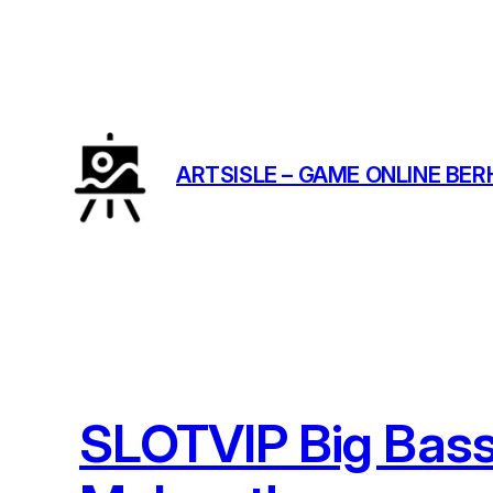
Skip
to
content
ARTSISLE – GAME ONLINE BER
SLOTVIP Big Bass