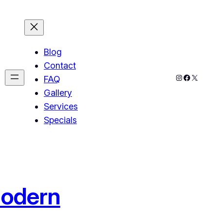
Blog
Contact
Instagram
Faceboo
X
FAQ
Gallery
Services
Specials
Modern