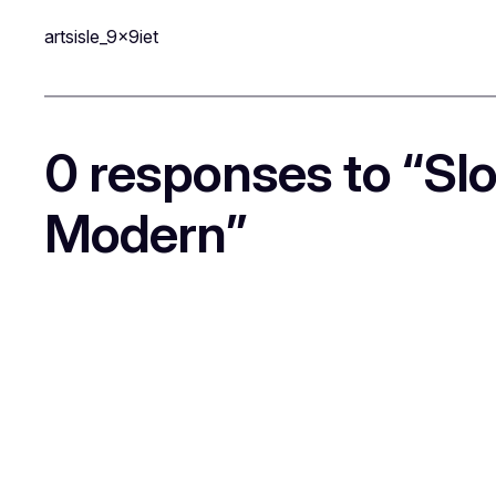
artsisle_9x9iet
0 responses to “Slo
Modern”