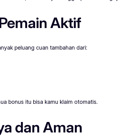
Pemain Aktif
anyak peluang cuan tambahan dari:
ua bonus itu bisa kamu klaim otomatis.
aya dan Aman