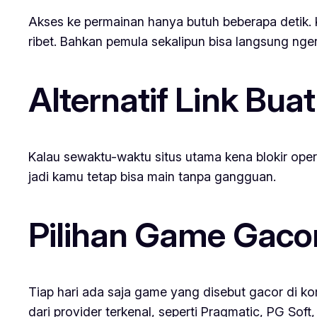
Akses ke permainan hanya butuh beberapa detik
ribet. Bahkan pemula sekalipun bisa langsung nger
Alternatif Link Bua
Kalau sewaktu-waktu situs utama kena blokir oper
jadi kamu tetap bisa main tanpa gangguan.
Pilihan Game Gacor
Tiap hari ada saja game yang disebut gacor di k
dari provider terkenal, seperti Pragmatic, PG Soft