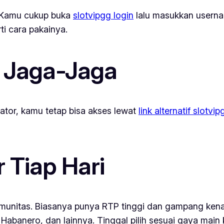
. Kamu cukup buka
slotvipgg login
lalu masukkan userna
ti cara pakainya.
t Jaga-Jaga
ator, kamu tetap bisa akses lewat
link alternatif slotvip
 Tiap Hari
omunitas. Biasanya punya RTP tinggi dan gampang kena
, Habanero, dan lainnya. Tinggal pilih sesuai gaya main