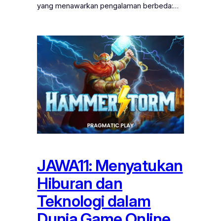
yang menawarkan pengalaman berbeda:…
JAWA11: Menyatukan
Hiburan dan
Teknologi dalam
Dunia Game Online