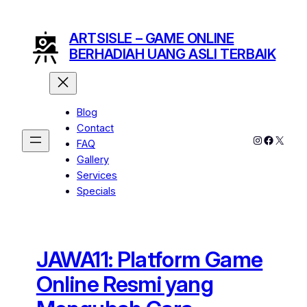
Skip
to
ARTSISLE – GAME ONLINE
content
BERHADIAH UANG ASLI TERBAIK
Blog
Contact
Instagram
Facebo
X
FAQ
Gallery
Services
Specials
JAWA11: Platform Game
Online Resmi yang