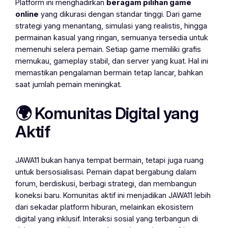
Platform ini menghadirkan
beragam pilihan game
online
yang dikurasi dengan standar tinggi. Dari game
strategi yang menantang, simulasi yang realistis, hingga
permainan kasual yang ringan, semuanya tersedia untuk
memenuhi selera pemain. Setiap game memiliki grafis
memukau, gameplay stabil, dan server yang kuat. Hal ini
memastikan pengalaman bermain tetap lancar, bahkan
saat jumlah pemain meningkat.
🌍 Komunitas Digital yang
Aktif
JAWA11 bukan hanya tempat bermain, tetapi juga ruang
untuk bersosialisasi. Pemain dapat bergabung dalam
forum, berdiskusi, berbagi strategi, dan membangun
koneksi baru. Komunitas aktif ini menjadikan JAWA11 lebih
dari sekadar platform hiburan, melainkan ekosistem
digital yang inklusif. Interaksi sosial yang terbangun di