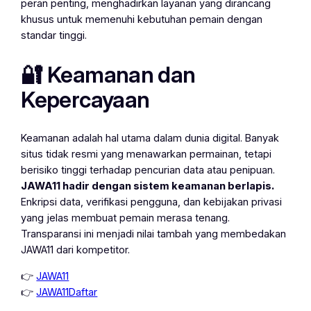
peran penting, menghadirkan layanan yang dirancang
khusus untuk memenuhi kebutuhan pemain dengan
standar tinggi.
🔐 Keamanan dan
Kepercayaan
Keamanan adalah hal utama dalam dunia digital. Banyak
situs tidak resmi yang menawarkan permainan, tetapi
berisiko tinggi terhadap pencurian data atau penipuan.
JAWA11 hadir dengan sistem keamanan berlapis.
Enkripsi data, verifikasi pengguna, dan kebijakan privasi
yang jelas membuat pemain merasa tenang.
Transparansi ini menjadi nilai tambah yang membedakan
JAWA11 dari kompetitor.
👉
JAWA11
👉
JAWA11Daftar