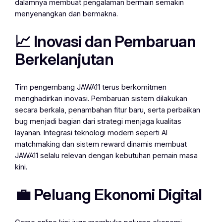
dalamnya membuat pengalaman bermain semakin
menyenangkan dan bermakna.
📈 Inovasi dan Pembaruan
Berkelanjutan
Tim pengembang JAWA11 terus berkomitmen
menghadirkan inovasi. Pembaruan sistem dilakukan
secara berkala, penambahan fitur baru, serta perbaikan
bug menjadi bagian dari strategi menjaga kualitas
layanan. Integrasi teknologi modern seperti AI
matchmaking dan sistem reward dinamis membuat
JAWA11 selalu relevan dengan kebutuhan pemain masa
kini.
💼 Peluang Ekonomi Digital