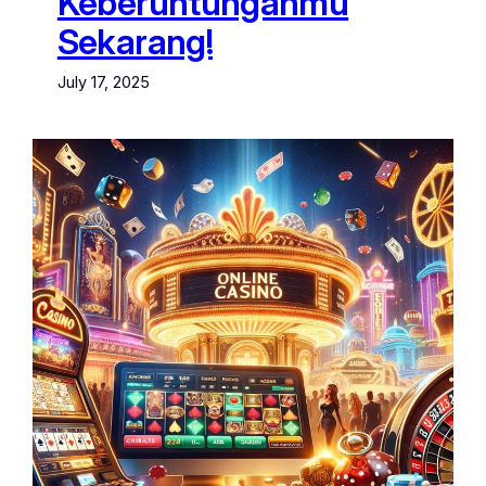
Keberuntunganmu
Sekarang!
July 17, 2025