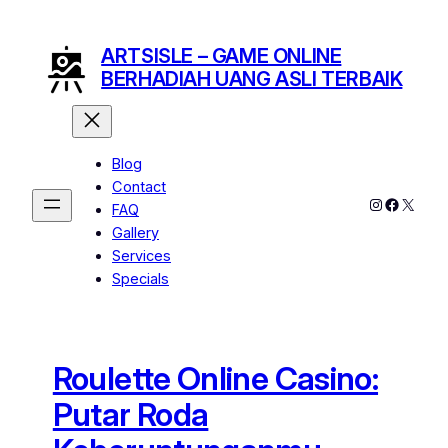
Skip
to
ARTSISLE – GAME ONLINE
content
BERHADIAH UANG ASLI TERBAIK
Blog
Contact
Instagram
Facebo
X
FAQ
Gallery
Services
Specials
Roulette Online Casino:
Putar Roda