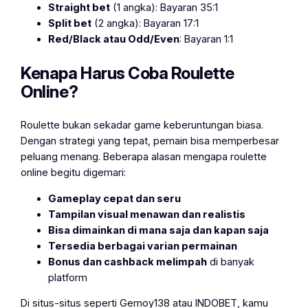
Straight bet
(1 angka): Bayaran 35:1
Split bet
(2 angka): Bayaran 17:1
Red/Black atau Odd/Even
: Bayaran 1:1
Kenapa Harus Coba Roulette
Online?
Roulette bukan sekadar game keberuntungan biasa.
Dengan strategi yang tepat, pemain bisa memperbesar
peluang menang. Beberapa alasan mengapa roulette
online begitu digemari:
Gameplay cepat dan seru
Tampilan visual menawan dan realistis
Bisa dimainkan di mana saja dan kapan saja
Tersedia berbagai varian permainan
Bonus dan cashback melimpah
di banyak
platform
Di situs-situs seperti Gemoy138 atau INDOBET, kamu