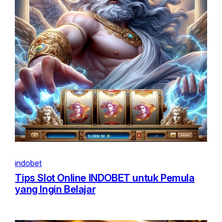
indobet
Tips Slot Online INDOBET untuk Pemula
yang Ingin Belajar