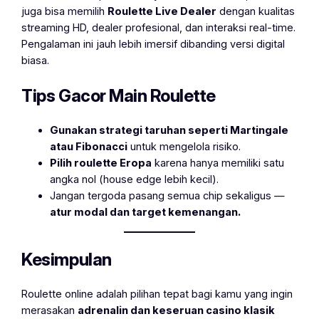
juga bisa memilih
Roulette Live Dealer
dengan kualitas
streaming HD, dealer profesional, dan interaksi real-time.
Pengalaman ini jauh lebih imersif dibanding versi digital
biasa.
Tips Gacor Main Roulette
Gunakan strategi taruhan seperti Martingale
atau Fibonacci
untuk mengelola risiko.
Pilih roulette Eropa
karena hanya memiliki satu
angka nol (house edge lebih kecil).
Jangan tergoda pasang semua chip sekaligus —
atur modal dan target kemenangan.
Kesimpulan
Roulette online adalah pilihan tepat bagi kamu yang ingin
merasakan
adrenalin dan keseruan casino klasik