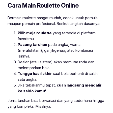
Cara Main Roulette Online
Bermain roulette sangat mudah, cocok untuk pemula
maupun pemain profesional. Berikut langkah dasarnya:
Pilih meja roulette
yang tersedia di platform
favoritmu.
Pasang taruhan
pada angka, warna
(merah/hitam), ganjil/genap, atau kombinasi
lainnya.
Dealer (atau sistem) akan memutar roda dan
melemparkan bola.
Tunggu hasil akhir
saat bola berhenti di salah
satu angka.
Jika tebakanmu tepat,
cuan langsung mengalir
ke saldo kamu!
Jenis taruhan bisa bervariasi dari yang sederhana hingga
yang kompleks. Misalnya: