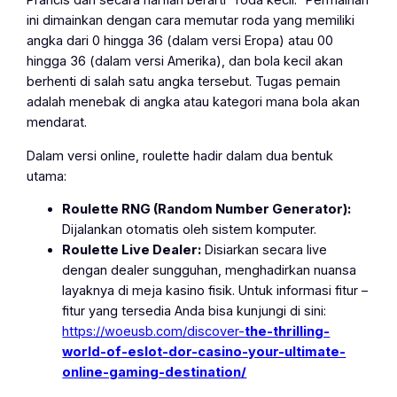
Prancis dan secara harfiah berarti “roda kecil.” Permainan
ini dimainkan dengan cara memutar roda yang memiliki
angka dari 0 hingga 36 (dalam versi Eropa) atau 00
hingga 36 (dalam versi Amerika), dan bola kecil akan
berhenti di salah satu angka tersebut. Tugas pemain
adalah menebak di angka atau kategori mana bola akan
mendarat.
Dalam versi online, roulette hadir dalam dua bentuk
utama:
Roulette RNG (Random Number Generator):
Dijalankan otomatis oleh sistem komputer.
Roulette Live Dealer:
Disiarkan secara live
dengan dealer sungguhan, menghadirkan nuansa
layaknya di meja kasino fisik. Untuk informasi fitur –
fitur yang tersedia Anda bisa kunjungi di sini:
https://woeusb.com/discover-
the-thrilling-
world-of-eslot-dor-casino-your-ultimate-
online-gaming-destination/