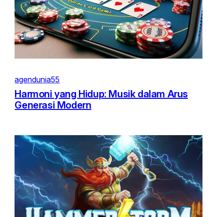
agendunia55
Harmoni yang Hidup: Musik dalam Arus
Generasi Modern