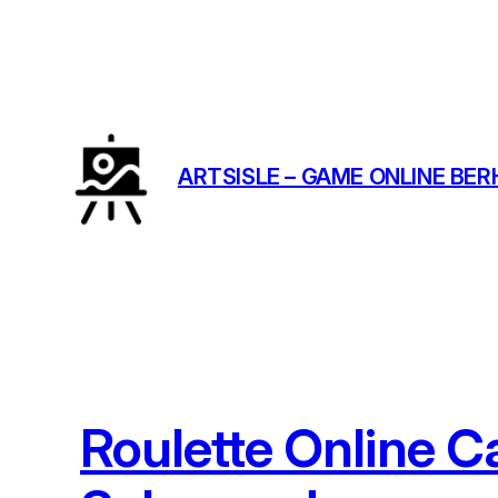
Skip
to
content
ARTSISLE – GAME ONLINE BER
Roulette Online 