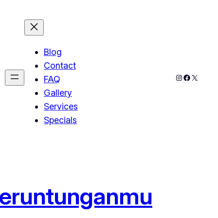
Blog
Contact
Instagram
Faceboo
X
FAQ
Gallery
Services
Specials
eberuntunganmu