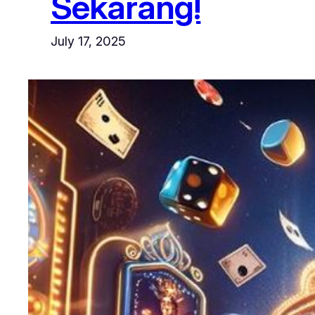
Sekarang!
July 17, 2025