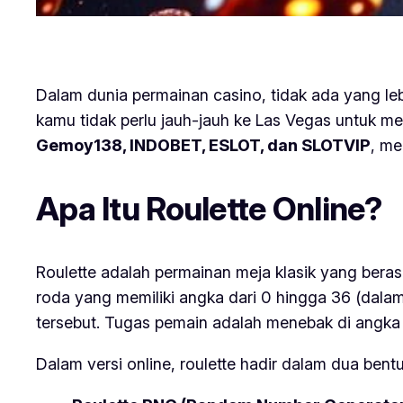
Dalam dunia permainan casino, tidak ada yang leb
kamu tidak perlu jauh-jauh ke Las Vegas untuk me
Gemoy138, INDOBET, ESLOT, dan SLOTVIP
, m
Apa Itu Roulette Online?
Roulette adalah permainan meja klasik yang berasa
roda yang memiliki angka dari 0 hingga 36 (dalam 
tersebut. Tugas pemain adalah menebak di angka
Dalam versi online, roulette hadir dalam dua bent